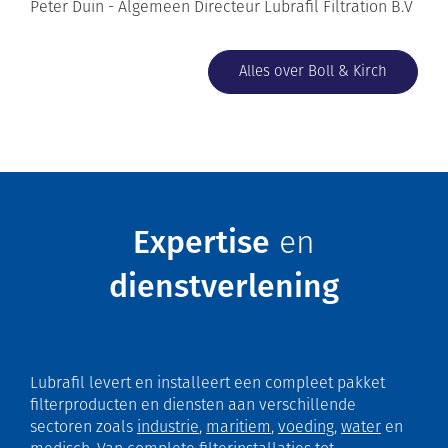
Peter Duin - Algemeen Directeur Lubrafil Filtration B.V
Alles over Boll & Kirch
Expertise
en
d
ienstverlening
Lubrafil levert en installeert een compleet pakket
filterproducten en diensten aan verschillende
sectoren zoals
industrie
,
maritiem
,
voeding
,
water
en