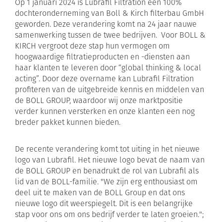
Op 1 januari 2024 is Lubrafil Filtration een 100%
dochteronderneming van Boll & Kirch filterbau GmbH
geworden. Deze verandering komt na 24 jaar nauwe
samenwerking tussen de twee bedrijven. Voor BOLL &
KIRCH vergroot deze stap hun vermogen om
hoogwaardige filtratieproducten en -diensten aan
haar klanten te leveren door “global thinking & local
acting”. Door deze overname kan Lubrafil Filtration
profiteren van de uitgebreide kennis en middelen van
de BOLL GROUP, waardoor wij onze marktpositie
verder kunnen versterken en onze klanten een nog
breder pakket kunnen bieden.
De recente verandering komt tot uiting in het nieuwe
logo van Lubrafil. Het nieuwe logo bevat de naam van
de BOLL GROUP en benadrukt de rol van Lubrafil als
lid van de BOLL-familie. "We zijn erg enthousiast om
deel uit te maken van de BOLL Group en dat ons
nieuwe logo dit weerspiegelt. Dit is een belangrijke
stap voor ons om ons bedrijf verder te laten groeien.";