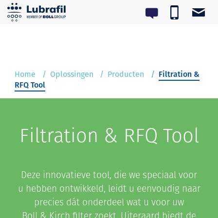
Toggl
0180 55 62 55
lubrafil@lubrafil.nl
navig
Home
Oplossingen
Home
Oplossingen
Producten
Filtration &
Service & Onderhoud
RFQ Tool
Over Lubrafil
Filtration & RFQ Tool
Nieuws
Contact
Deze innovatieve tool, die we speciaal voor
u hebben ontwikkeld, leidt u eenvoudig naar
precies dát onderdeel wat u voor uw
Boll & Kirch filter zoekt. Uiteraard biedt de