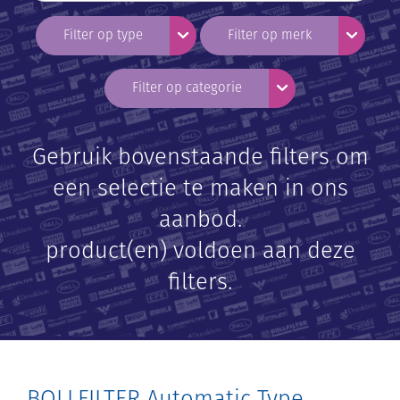
Toggle Dropdown
Toggle 
Filter op type
Filter op merk
Toggle Dropdown
Filter op categorie
Gebruik bovenstaande filters om
een selectie te maken in ons
aanbod.
product(en) voldoen aan deze
filters.
BOLLFILTER Automatic Type