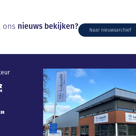
l ons
nieuws bekijken?
Naar nieuwsarchief
teur