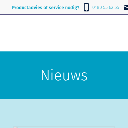
Nieuws
Over Lubrafil
Contact
0180 55 62 55
Productadvies of service nodig?
Nieuws