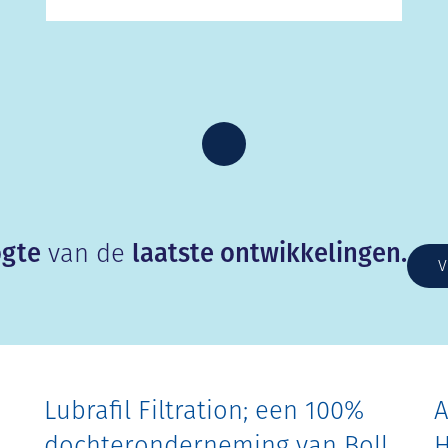
ogte
van de
laatste ontwikkelingen.
V
Lubrafil Filtration; een 100%
A
dochteronderneming van Boll
H