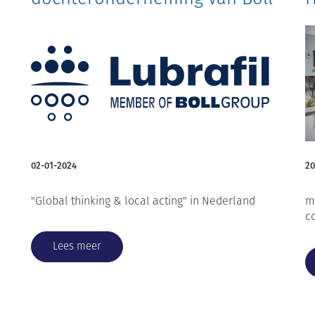
& Kirch Filterbau GmbH
02-01-2024
20
"Global thinking & local acting" in Nederland
m
c
Lees meer