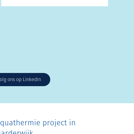
olg ons op LinkedIn
quathermie project in
arderwijk