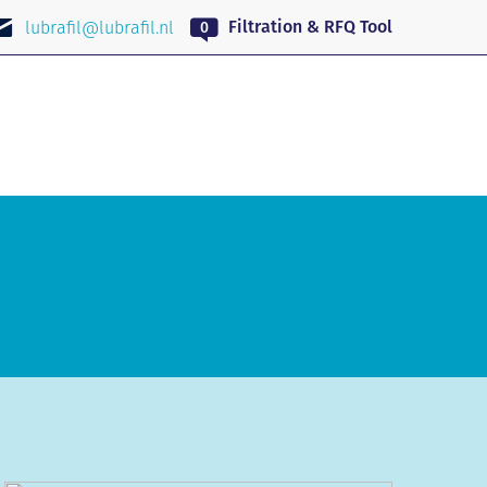
NL
Filtration & RFQ Tool
lubrafil@lubrafil.nl