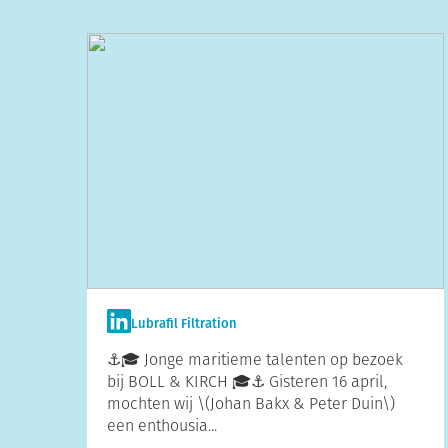
Lubrafil Filtration
⚓️🎓 Jonge maritieme talenten op bezoek
bij BOLL & KIRCH 🎓⚓️ Gisteren 16 april,
mochten wij \(Johan Bakx & Peter Duin\)
een enthousia...