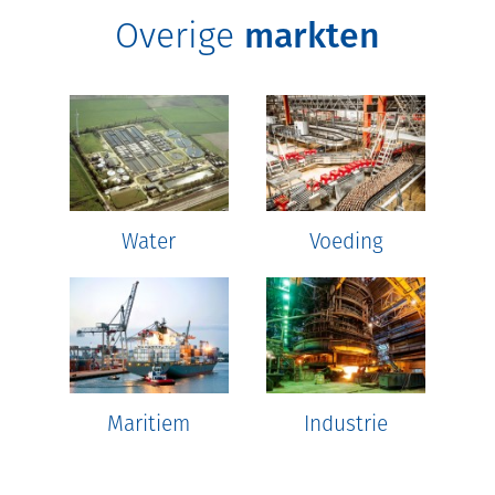
Overige
m
arkten
Water
Voeding
Maritiem
Industrie