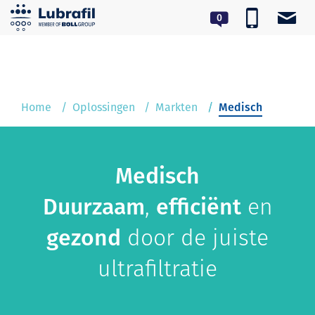
Toggl
0180 55 62 55
lubrafil@lubrafil.nl
navig
Home
Oplossingen
Home
Oplossingen
Markten
Medisch
Service & Onderhoud
Over Lubrafil
Medisch
Nieuws
Duurzaam
,
efficiënt
en
Contact
gezond
door de juiste
ultrafiltratie