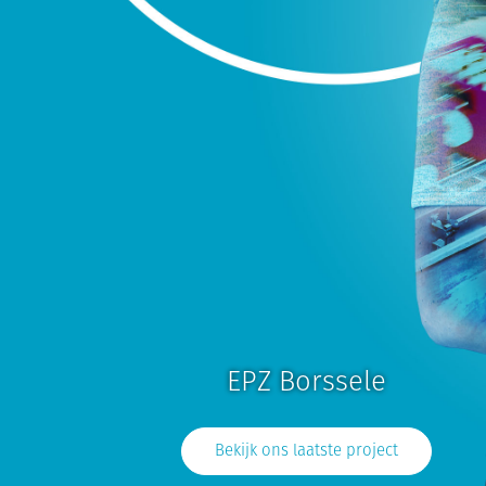
EPZ Borssele
Bekijk ons laatste project