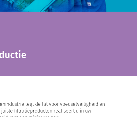
ductie
nindustrie legt de lat voor voedselveiligheid en
 juiste filtratieproducten realiseert u in uw
rheid met een minimum aan
nderhoud. Wij adviseren u graag over de juiste
 voor voedingsmiddelen- en drankentoepassingen.