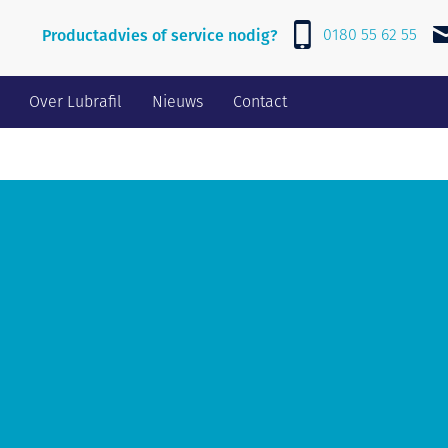
0180 55 62 55
Productadvies of service nodig?
Over Lubrafil
Nieuws
Contact