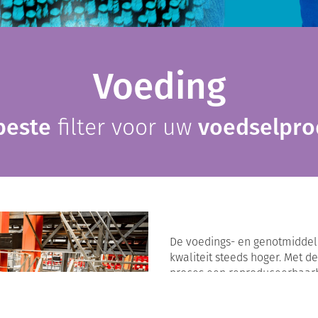
Voeding
beste
filter voor uw
voedselpro
De voedings- en genotmiddele
kwaliteit steeds hoger. Met de
proces een reproduceerbaa
productieonderbrekingen en o
filters en filtratiesystemen