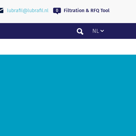
lubrafil@lubrafil.nl
Filtration & RFQ Tool
NL