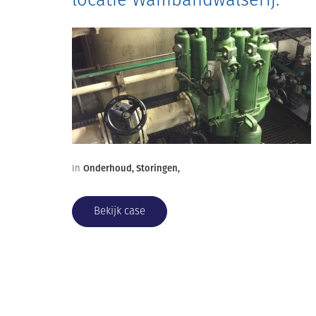
In
Onderhoud, Storingen,
Bekijk case