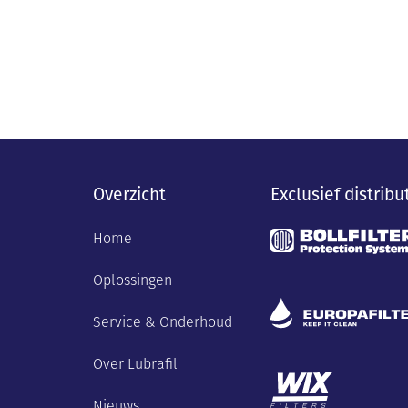
Overzicht
Exclusief distribu
Home
Oplossingen
Service & Onderhoud
Over Lubrafil
Nieuws