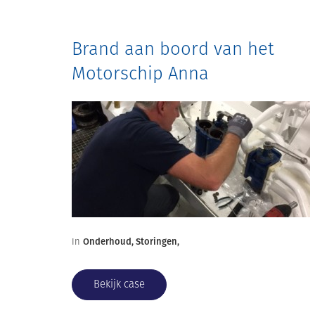
Brand aan boord van het
Motorschip Anna
In
Onderhoud, Storingen,
Bekijk case