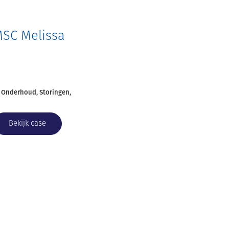
SC Melissa
n
Onderhoud, Storingen,
Bekijk case