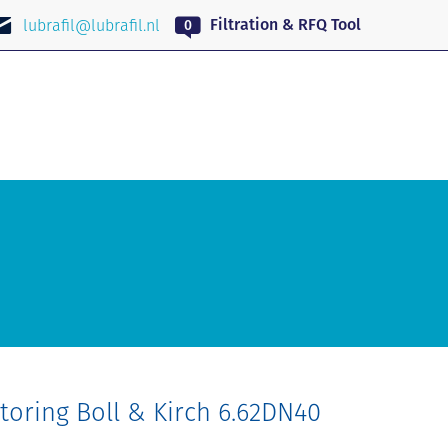
NL
Filtration & RFQ Tool
lubrafil@lubrafil.nl
toring Boll & Kirch 6.62DN40