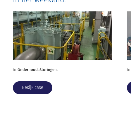
In
Onderhoud, Storingen,
I
Bekijk case