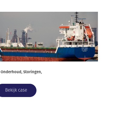
n
Onderhoud, Storingen,
Bekijk case