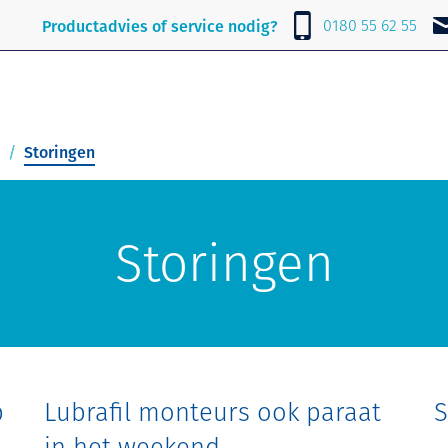
Over Lubrafil
Nieuws
Contact
0180 55 62 55
Productadvies of service nodig?
Storingen
Storingen
p
Lubrafil monteurs ook paraat
S
in het weekend.