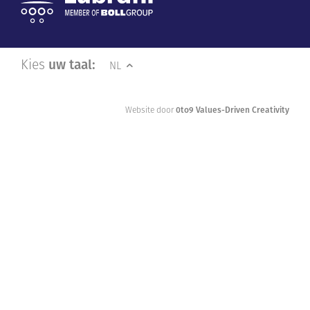
Kies
uw taal:
NL
Website door
0to9 Values-Driven Creativity