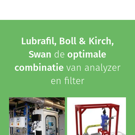
Lubrafil, Boll & Kirch,
Swan
de
optimale
combinatie
van analyzer
en filter