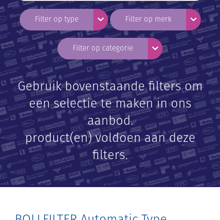
Toggle Dropdown
Toggle 
Filter op type
Filter op merk
Toggle Dropdown
Filter op categorie
Gebruik bovenstaande filters om
een selectie te maken in ons
aanbod.
product(en) voldoen aan deze
filters.
BOLLFILTER Automatic Type