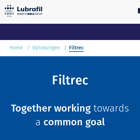
0180 55 62 55
lubrafil@l
Home
Home
Oplossingen
Filtrec
Oplossingen
Filtrec
Service & Onderhoud
Over Lubrafil
Together working
towards
Nieuws
a
common goal
Contact