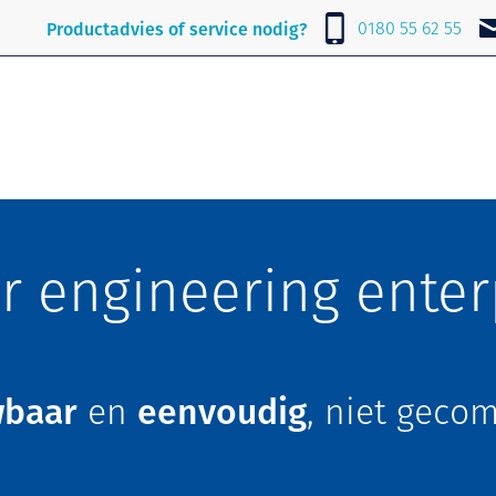
Over Lubrafil
Nieuws
Contact
0180 55 62 55
Productadvies of service nodig?
r engineering enter
wbaar
en
eenvoudig
, niet geco