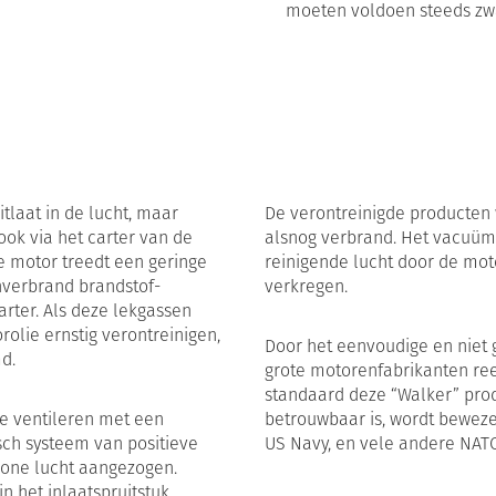
moeten voldoen steeds zw
tlaat in de lucht, maar
De verontreinigde producten 
ok via het carter van de
alsnog verbrand. Het vacuüm i
e motor treedt een geringe
reinigende lucht door de moto
nverbrand brandstof-
verkregen.
rter. Als deze lekgassen
rolie ernstig verontreinigen,
Door het eenvoudige en niet
d.
grote motorenfabrikanten re
standaard deze “Walker” prod
te ventileren met een
betrouwbaar is, wordt bewez
isch systeem van positieve
US Navy, en vele andere NAT
chone lucht aangezogen.
 het inlaatspruitstuk,