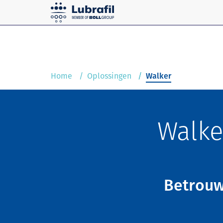
Oplossingen
Home
Service & Onderhoud
Home
Oplossingen
Walker
Walke
Betrou