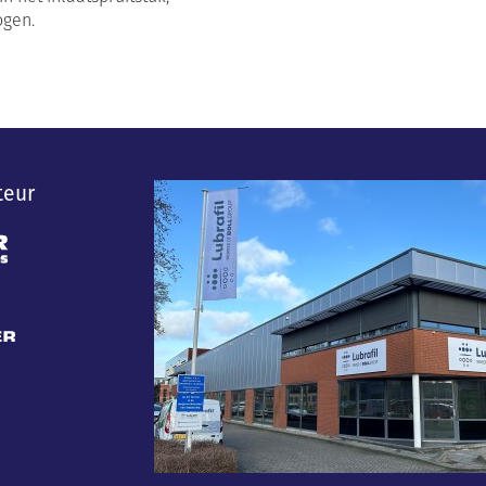
ogen.
teur