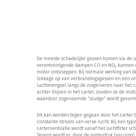
De meeste schadelijke gassen komen via de ui
verontreinigende dampen CO en NO
kunnen o
x
motor ontsnappen. Bij normale werking van d
lekkage op van verbrandingsgassen en een o
luchtmengsel langs de zuigerveren naar het ca
achter blijven in het carter, zouden ze de moto
waardoor zogenaamde “sludge” wordt gevorm
Dit kan worden tegen gegaan door het carter 
constante stroom van verse lucht. Bij een typ
carterventilatie wordt vanaf het luchtfilter s
Tevens wordt er, door de onderdruk (vacuüm) in