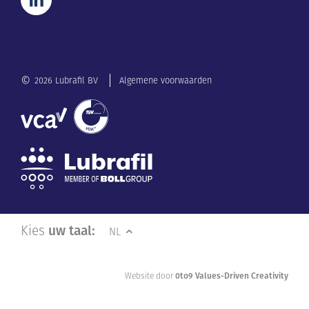
©
2026 Lubrafil BV
Algemene voorwaarden
Kies
uw taal:
NL
Website door
0to9 Values-Driven Creativity