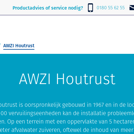
Over Lubrafil
Nieuws
Contact
0180 55 62 55
Productadvies of service nodig?
AWZI Houtrust
AWZI Houtrust
outrust is oorspronkelijk gebouwd in 1967 en in de l
000 vervuilingseenheden kan de installatie probleem
n. Op een terrein met een oppervlakte van 5 hectar
eter afvalwater zuiveren, oftewel de inhoud van mee