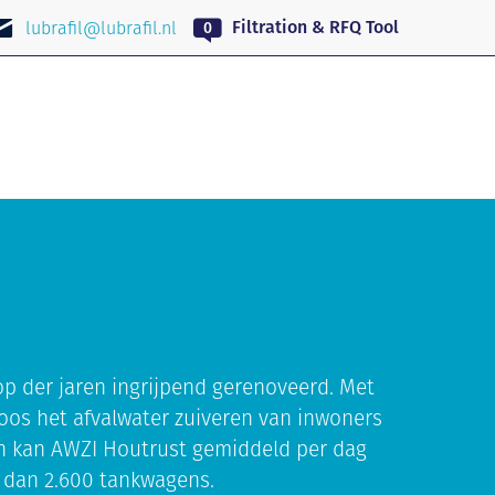
NL
Filtration & RFQ Tool
lubrafil@lubrafil.nl
oop der jaren ingrijpend gerenoveerd. Met
loos het afvalwater zuiveren van inwoners
en kan AWZI Houtrust gemiddeld per dag
r dan 2.600 tankwagens.