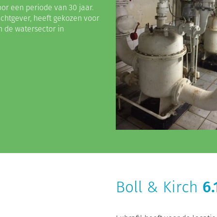
or een periode van 30 jaar.
htgever, heeft gekozen voor
n de watersector in
Boll & Kirch
6