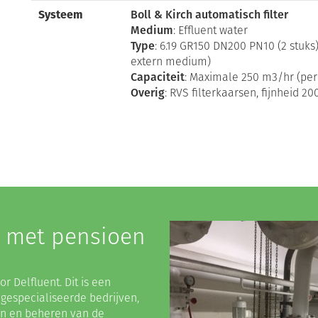
Systeem
Boll & Kirch automatisch filter
Medium
: Effluent water
Type
: 6.19 GR150 DN200 PN10 (2 stuks
extern medium)
Capaciteit
: Maximale 250 m3/hr (per f
Overig
: RVS filterkaarsen, fijnheid 20
 met pensioen
r Delfluent. Dit is een
 gespecialiseerde bedrijven,
en en beheren van de