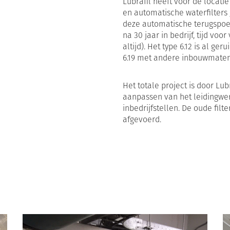
Lubrafil heeft voor de locat
en automatische waterfilters
deze automatische terugspoelf
na 30 jaar in bedrijf, tijd vo
altijd). Het type 6.12 is al ge
6.19 met andere inbouwmaten
Het totale project is door Lub
aanpassen van het leidingwe
inbedrijfstellen. De oude filt
afgevoerd.