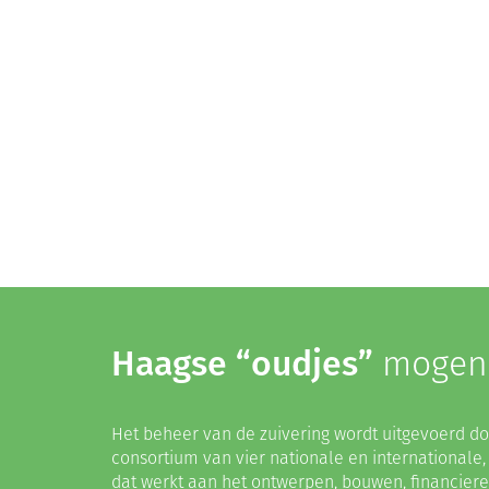
Haagse “oudjes”
mogen
Het beheer van de zuivering wordt uitgevoerd doo
consortium van vier nationale en internationale,
dat werkt aan het ontwerpen, bouwen, financier