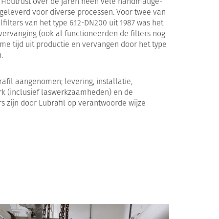
ie Houtrust over de jaren heen vele handmatige-
 geleverd voor diverse processen. Voor twee van
ilters van het type 6.12-DN200 uit 1987 was het
or vervanging (ook al functioneerden de filters nog
ruime tijd uit productie en vervangen door het type
.
rafil aangenomen; levering, installatie,
rk (inclusief laswerkzaamheden) en de
ers zijn door Lubrafil op verantwoorde wijze