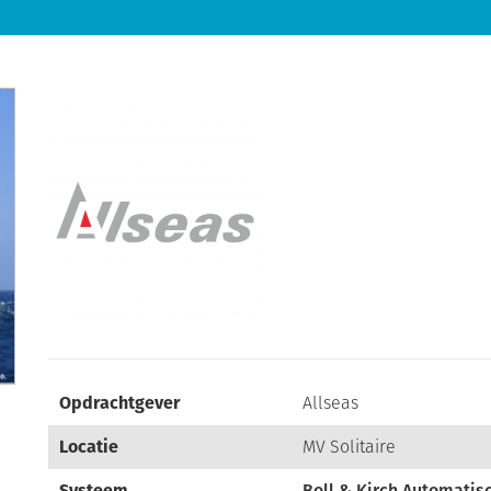
Opdrachtgever
Allseas
Locatie
MV Solitaire
Systeem
Boll & Kirch Automatisc