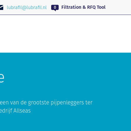
NL
Filtration & RFQ Tool
lubrafil@lubrafil.nl
e
een van de grootste pijpenleggers ter
drijf Allseas