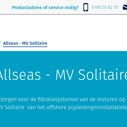
Over Lubrafil
Nieuws
Contact
0180 55 62 55
Productadvies of service nodig?
Allseas - MV Solitaire
Allseas - MV Solitair
zorgen voor de filtratiesystemen van de motoren op 
V Solitaire van het offshore pijpleidingeninstallatiebe