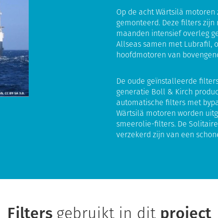
Op de acht Wärtsilä motoren z
gemonteerd. Deze filters zijn 
maanden intensief overleg g
Allseas samen met Lubrafil, o
hoofdmotoren van bovengen
De oude geïnstalleerde filt
generatie Boll & Kirch produc
automatische filters met byp
Wärtsilä motoren worden uitg
smeerolie-filters. De Solita
verzekerd zijn van een schone
Filters
gebruikt in dit
project