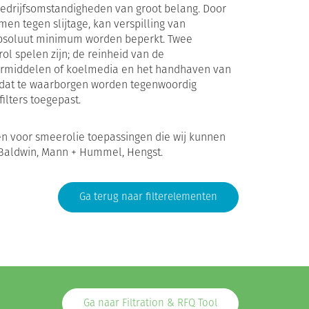
bedrijfsomstandigheden van groot belang. Door
n tegen slijtage, kan verspilling van
 absoluut minimum worden beperkt. Twee
rol spelen zijn; de reinheid van de
ermiddelen of koelmedia en het handhaven van
dat te waarborgen worden tegenwoordig
ilters toegepast.
 voor smeerolie toepassingen die wij kunnen
, Baldwin, Mann + Hummel, Hengst.
Ga terug naar filterelementen
Ga naar Filtration & RFQ Tool