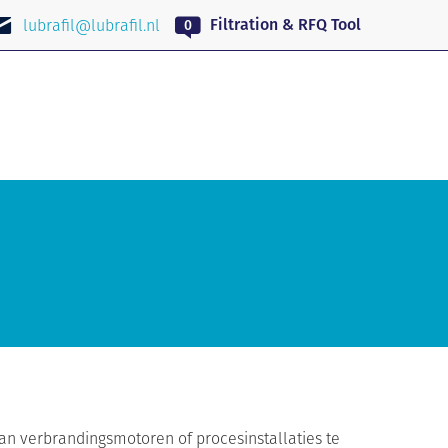
NL
Filtration & RFQ Tool
lubrafil@lubrafil.nl
n verbrandingsmotoren of procesinstallaties te