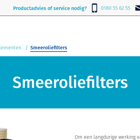
Over Lubrafil
Nieuws
Contact
0180 55 62 55
Productadvies of service nodig?
elementen
Smeeroliefilters
Smeeroliefilters
Om een langdurige werking va